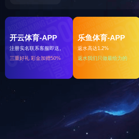
真空泵配件
其它配件
行业动态
无锡市汇灵机械有限公司成立于2005年3月，座落于沪宁...
无锡市汇灵机械有限公司成立于2005年3月，座落于沪宁...
无锡市汇灵机械有限公司成立于2005年3月，座落于沪宁...
联系我们
无锡市汇灵机械有限公司
地 址：江苏省无锡市堰桥街道
西漳工业园西漳路66号
电 话：0510-83501790
传 真：0510-83501672