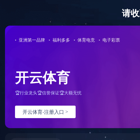
开云体育·开云官方网站
欢迎来到无锡市汇灵机械有限公司官网
无锡市汇灵机
Wuxi Huiling Machine
网站开云体育·开云官方网站
公司简介