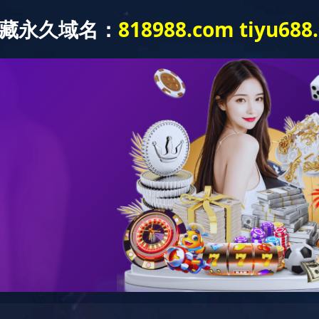
械有限公司
ry Co., Ltd
产品中心
荣誉证书
生产设备
检测设备
生