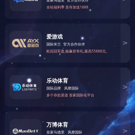
真空泵配件
其它配件
阀体
行业动态
无锡市汇灵机械有限公司成立于2005年3月，座落于沪宁...
无锡市汇灵机械有限公司成立于2005年3月，座落于沪宁...
无锡市汇灵机械有限公司成立于2005年3月，座落于沪宁...
联系我们
深盖子
无锡市汇灵机械有限公司
地 址：江苏省无锡市堰桥街道
西漳工业园西漳路66号
电 话：0510-83501790
传 真：0510-83501672