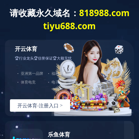
开云体育·开云官方网站
欢迎来到无锡市汇灵机械有限公司官网
无锡市汇灵机械有
Wuxi Huiling Machinery Co.
网站开云体育·开云官方网站
公司简介
产品中心